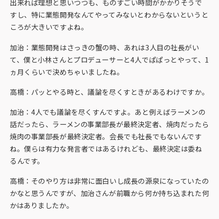
出来れば理想と思いつつも、ものすごい時間がかかりそうで
すし、特に業態開発なんてやってみないとわからないというと
ころが大きいですよね。
加治：業態開発はさっきの蟹の時、あれは3人目の社長がい
て、僕と小林さんとプロデューサーと4人でぱぱっとやって、1
ヵ月くらいで決めちゃいましたね。
高橋：パッとやる時と、議論を尽くすときがあるわけですか。
加治：4人でも議論を尽くすんですよ。あと例えばラーメンの
話だったら、ラーメンの事業部長が最終決定者、焼肉だったら
焼肉の事業部長が最終決定者。会長でも社長でもないんです
ね。僕らは有力な発言者ではあるけれども、最終決定は委ね
るんです。
高橋：そのやり方は非常に面白いし成長の源泉になっていたの
かなと思うんですが、加治さんが前職から何か持ち込まれた何
かはありましたか。