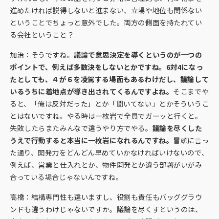
進めたければ説得しないと進まない、立場や地位も関係ない
ということでちょっと意外でした。両方の側面を持たれてい
る会社ということ？
加治：そうですね。
議論で意思決定を導くというのが一つの
ポイントで、例えば多数決をしないとかですね。6対4になっ
たとしても、４が６を凌駕する場面もあるわけだし、議論して
いるうちに着地点が導き出されてくるんですよね。
そこまでや
ると、「俺は反対だった」とか「聞いてない」とかそういうこ
とはないですね。やる時は一枚岩で全員でガーッと行くと。
失敗したらまたみんなで違うやり方でやる。
議論を尽くした
うえで行動すると本当に一枚岩になれるんですね。
冒頭に言っ
た通り、開発力をどんどん早めていかなければいけないので、
例えば、営業と仕入れとか、物件開発とか違う部署がいがみ
合っている場合じゃないんですね。
高橋：結構専門性も違いますし、役割も責任もバッググラウ
ンドも違うわけじゃないですか。議論を尽くすというのは、