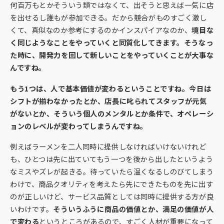
何百万もとかそういう類ではなくて、出そうと思えば一気に店
を出せるし誰もが参加できる。だから競合がものすごく激し
くて、真似なのか参考にするのかインスパイアなのか、
境目な
く同じようなことをやっていくと同質化してきます。そうなっ
た時に、開発力を回して新しいことをやっていくことが大事な
んですね。
もう1つは、人で基本価値が変わるということですね。今日は
シフトが揃わなかったとか、店長に叱られてスタッフが元気
がないとか、そういう個人のメンタルとか条件で、オペレーシ
ョンのレベルが変わってしまうんですね。
例えばラーメンを二人同時に提供しなければいけないけれど
も、ひとつは先に出ていてもう一つを後から出したというよう
なミスやズレが起きる。待っていたら温くなるしのびてしまう
わけで、商品クオリティを考えたら先にできたものを先に出す
のが正しいけど、サービス品質としては同時に提供する方が良
いわけです。
そういうふうに商品の価値とか、満足の価値が人
で変わる
というところがあるので、すごく人材が重要になって