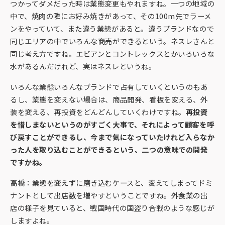
つかってダメだった時は業態変更もやれますね。一つの地域の
中で、焼肉の隣にお好み焼きがあって、その100m先でラーメ
ンをやっていて、また違う業態があると。違うブランドなので
同じエリアの中でいろんな商売ができるという。ネスレさんと
同じ考え方ですね。エビアンとコントレックスとかいろいろな
水があるんだけれど、実はネスレというね。
いろんな業態いろんなブランドで占有していくというのもあ
るし、業態を変えない場合は、商品開発、看板を変える、外
装を変える、再投資をどんどんしていくわけですね。
再投資
を惜しまないというのがすごく大事で、それによって顧客を呼
び戻すことができるし、今まで気になっていたけれど入らなか
った人を取り込むことができるという、二つの意味での開発
ですかね。
高橋：業態を変えずに磨き込むケースと、変えてしまってドミ
ナントとして出店数を増やすということですね。外食業の出
店の様子を見ていると、戦国時代の国盗り合戦のような感じが
しますよね。