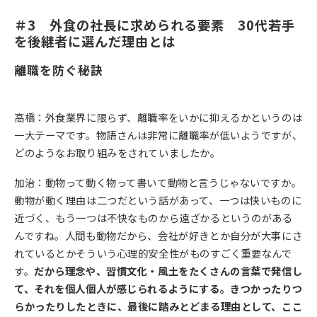
＃3　外食の社長に求められる要素　30代若手
を後継者に選んだ理由とは
離職を防ぐ秘訣
高橋：外食業界に限らず、離職率をいかに抑えるかというのは
一大テーマです。物語さんは非常に離職率が低いようですが、
どのようなお取り組みをされていましたか。
加治：動物って動く物って書いて動物と言うじゃないですか。
動物が動く理由は二つだという話があって、一つは快いものに
近づく、もう一つは不快なものから遠ざかるというのがある
んですね。人間も動物だから、会社が好きとか自分が大事にさ
れているとかそういう心理的安全性がものすごく重要なんで
す。
だから理念や、習慣文化・風土をたくさんの言葉で発信し
て、それを個人個人が感じられるようにする。きつかったりつ
らかったりしたときに、最後に踏みとどまる理由として、ここ