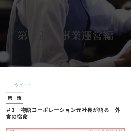
第一話　事業運営編
ツイート
第一話
＃1　物語コーポレーション元社長が語る　外
食の宿命