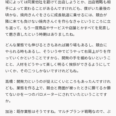
域によっては同業他社を避けて出店しようとか、出店戦略も相
手によって変わることがあるんですけれども、僕がいた最後の
頃かな、焼肉きんぐをさらに成長軌道に乗せるには、競合が
隣に来ても負けない焼肉きんぐを作らなきゃというところに立
ち返って、もう一度商品やサービスや店舗とかすべてを見直し
て磨き直したという時期はありましたね。
どんな業態でも伸びるときもあれば踊り場もあるし、競合に
やられる時もあるし、そういう中でどうやって右肩上がりを作
っていくかということですから、開発の手を緩めないというこ
とと、人材をどうやって楽しく明るく挨拶ができるようにして
いくか、その二つしかないですけれどもね。
高橋：開発力というのが捉えにくいところもあったんですけれ
ども、業態を作る上で、競合と商圏が被ったときに勝てるか勝
てないかを一つのバロメーターにされていたということです
か。
加治：既存業態はそうですね。マルチブランド戦略なので、ぶ