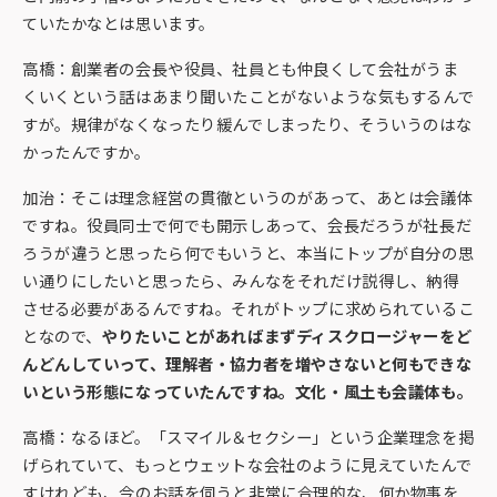
ていたかなとは思います。
高橋：創業者の会長や役員、社員とも仲良くして会社がうま
くいくという話はあまり聞いたことがないような気もするんで
すが。規律がなくなったり緩んでしまったり、そういうのはな
かったんですか。
加治：そこは理念経営の貫徹というのがあって、あとは会議体
ですね。役員同士で何でも開示しあって、会長だろうが社長だ
ろうが違うと思ったら何でもいうと、本当にトップが自分の思
い通りにしたいと思ったら、みんなをそれだけ説得し、納得
させる必要があるんですね。それがトップに求められているこ
となので、
やりたいことがあればまずディスクロージャーをど
んどんしていって、理解者・協力者を増やさないと何もできな
いという形態になっていたんですね。文化・風土も会議体も。
高橋：なるほど。「スマイル＆セクシー」という企業理念を掲
げられていて、もっとウェットな会社のように見えていたんで
すけれども、今のお話を伺うと非常に合理的な、何か物事を