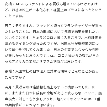
高橋： MBOもファンドによる買収も増えているわけですけ
ど、御社は株主が一本化されて経営上はプラスになったという
ことですね。
若月：そうですね。ファンドと違ってフランチャイザーが買っ
たということは、日本の市場において長期で結果を出したい
ということです。ちょうどコロナ禍に入るころで、出店計画を
決めるタイミングだったのですが、米国本社が継続出店につ
いて背中を押してくれました。日本の企業ではなかなか判断
が難しかったと思うんですよね。 コロナ禍からの復活が早か
ったアメリカ企業だからできた判断だと思います。
高橋：米国本社の日本法人に対する期待はどんなことがあっ
たんですか？
若月：買収当時は店舗数も売上もずっと横ばいでした。た
だ、まだまだ日本に成長の余地があると彼らも思っていて、拠
点拡大に対してもう少しアクセル踏んでくれというのは、1番
の期待値だったかなと思います。