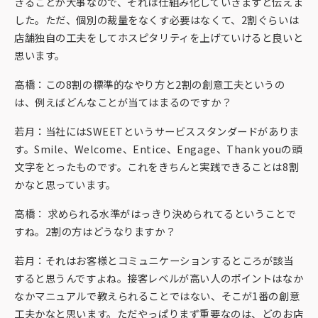
きることが大事なので、それは仕組み化していきますと伝えま
した。ただ、個別の裁量をなくす必要はなくて、2割ぐらいは
店舗独自の工夫をしてホスピタリティを上げていけると良いと
思います。
高橋：この8割の標準的なやり方と2割の創意工夫というの
は、例えばどんなことが当てはまるのですか？
若月：当社にはSWEETというサービススタンダードがありま
す。Smile、Welcome、Entice、Engage、Thank youの頭
文字をとったものです。これをきちんと実践できることは8割
かなと思っています。
高橋： 求められる水準がはっきり決められてるということで
すね。2割の方はどうなりますか？
若月：それはお客様とコミュニケーションするところが該当
すると思うんですよね。接客レベルが高い人のポイントはなか
なかマニュアルで教えられることではない、そこが1番の創意
工夫かなと思います。ただやっぱりまず重要なのは、どのお店