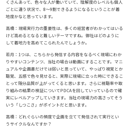
くさんあって、色々な人が働いていて、理解度のレベルも個人
ごとに違う状況で、8～9割できるようになるということが着
地度かなと思っています。
高橋：現場実行力の重要性は、多くの経営者がわかってはいる
けど高めるとなると難しいテーマですね。御社はどのように
して着地力を高めてこられたんでしょうか。
若月：1つは、こちらから発信する内容をなるべく現場にわか
りやすいコンテンツ、当社の場合は動画にすることです。マニ
ュアルや企画書だけでは弱いと思っていて、やっぱり視覚とか
聴覚、五感で色々見せると、実際に現場に立った時にできるこ
とって随分品質が上がってくると思います。さらに視聴率や取
り組みの結果の検証についてPDCAを回していっているので確
実にレベルアップしていきます。当社の現場力の高さってそう
いう「しつこさ」がポイントだと思います。
高橋：どれぐらいの頻度で企画を立てて発信されて実行とい
うサイクルなんですか？