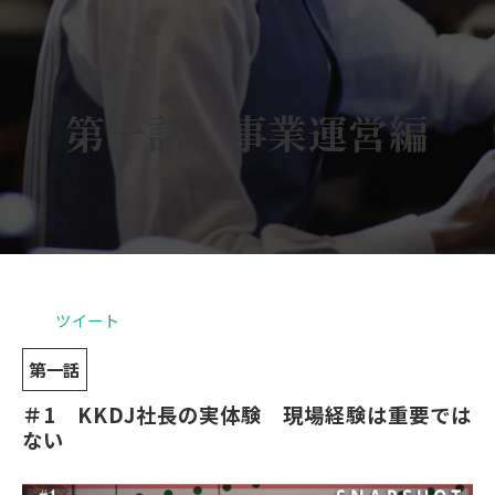
第一話　事業運営編
ツイート
第一話
＃1　KKDJ社長の実体験　現場経験は重要では
ない