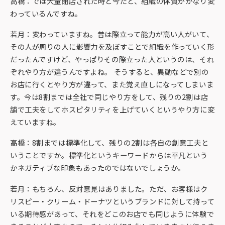
高橋：では大量閉店された時と今だと、組織の体質がかなり変
わっているんですね。
若月：変わっていますね。昔は際立って能力が高い人がいて、
その人が周りの人に影響力を及ぼすことで組織を作っていく形
だったんですけど、やっぱりその際立った人というのは、それ
ぞれやり方が違うんですよね。 そうすると、異動などで別の
お店に行くとやり方が違って、また覚え直しになってしまいま
す。今は8割までは全社で同じやり方をして、残りの2割は店
舗で工夫をしてホスピタリティを上げていくというやり方に変
えていますね。
高橋：8割までは標準化して、残りの2割は各自の創意工夫と
いうことですか。標準化というキーワードからは平凡という
かネガティブな印象もあったのではないでしょうか。
若月：もちろん、反対意見はありました。ただ、お客様はク
リスピー・クリーム・ドーナツというブランドに対して持って
いる期待感があって、それをどこのお店でも同じように体験で