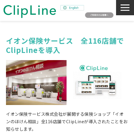
会社概要
事業紹介
イオン保険サービス　全116店舗で
ClipLineを導入
ミッション
ニュース
サステナビリティ
採用情報
SNAPSHOT
イオン保険サービス株式会社が展開する保険ショップ「イオ
ンのほけん相談」全116店舗でClipLineが導入されたことをお
知らせします。