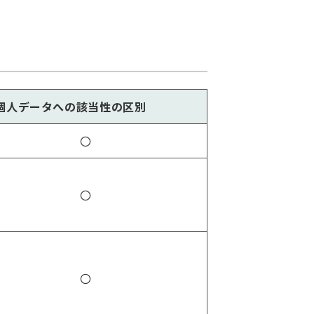
個人データへの該当性の区別
〇
〇
〇