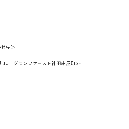
わせ先＞
屋町15 グランファースト神田紺屋町5F