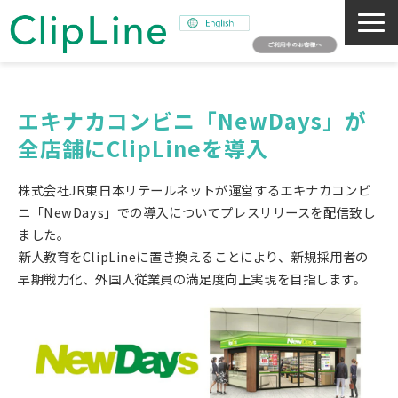
会社概要
事業紹介
エキナカコンビニ「NewDays」が
全店舗にClipLineを導入
ミッション
ニュース
株式会社JR東日本リテールネットが運営するエキナカコンビ
サステナビリティ
ニ「NewDays」での導入についてプレスリリースを配信致し
ました。
採用情報
新人教育をClipLineに置き換えることにより、新規採用者の
SNAPSHOT
早期戦力化、外国人従業員の満足度向上実現を目指します。