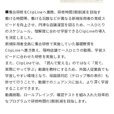
■集合研修をClipLineへ置換、研修時間3割削減を目指す
働ける時間帯、働ける日数などが異なる新規採用者の育成ス
ピードを向上させ、円滑な店舗運営を図るため、一人ひとり
のスケジュール、理解度に合わせ学習できるClipLineの導入
を決定しました。
新規採用者全員に集合研修で実施していた基礎教育を
ClipLineへ置き換え、随時店舗で一人ひとりの勤務、学習ス
ピードに合わせた研修を実施します。
また、ClipLineでは、「読んで覚える」のではなく「見て、
実際にやって学ぶ」動画を教材にするため、外国人従業員でも
学習しやすい環境となり、母国語対応（テロップ等の表示）も
併せて行うことで、動画でのニュアンスに加え、より深く学習
することができます。
動画視聴、ロールプレイング、確認テストを組み入れた効率的
なプログラムで研修時間の3割削減を目指します。