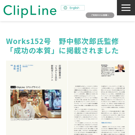
会社概要
事業紹介
Works152号　野中郁次郎氏監修
「成功の本質」に掲載されました
ミッション
ニュース
サステナビリティ
採用情報
SNAPSHOT