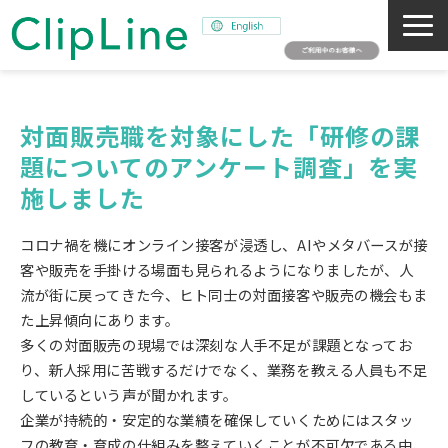
会社概要
事業紹介
対面販売職を対象にした「研修の課
題についてのアンケート調査」を実
ミッション
施しました
ニュース
サステナビリティ
コロナ禍を機にオンライン接客が浸透し、AIやメタバースが接
採用情報
客や販売を手掛ける場面も見られるようになりましたが、人
流が街に戻ってきた今、ヒト同士の対面接客や販売の機会もま
SNAPSHOT
た上昇傾向にあります。
多くの対面販売の現場では深刻な人手不足が課題となってお
り、新人採用に苦戦するだけでなく、業務を教える人員も不足
しているという声が聞かれます。
企業が持続的・安定的な業績を確保していくためにはスタッ
フの教育・育成の仕組みを整えていくことが不可欠である中、