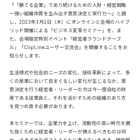
『「勝てる企業」であり続けるための人財・経営戦略
～強い組織体質を生み出す意思決定と実行力～』と題
し、2023年3月2日（木）にオンラインと会場のハイブ
リッド開催による「ビジネス変革セミナー」を、ま
た、会場限定特別イベント「経営者ラウンドテーブ
ル」「ClipLineユーザー交流会」を開催することをお
知らせします。
生活様式や社会的ニーズの変化、技術革新によって、多
くの産業において目まぐるしい変化が生じるなか、意
思決定を行う経営者・リーダーの方は今一度自社の財
産である従業員と、それを活かすための組織のあり方
を見つめ直す必要があります。
本セミナーでは、企業力を上げ、流動性の高い時代を勝
ち抜くために経営者・リーダーが携えるべきものは何
か、さまざまなゲストとともに考えていきます。経営戦