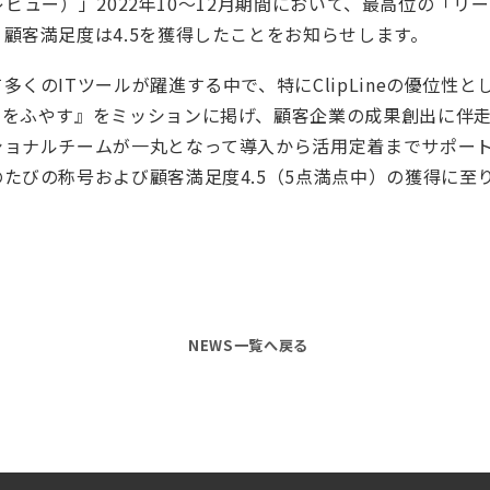
ティレビュー）」2022年10～12月期間において、最高位の「
顧客満足度は4.5を獲得したことをお知らせします。
くのITツールが躍進する中で、特にClipLineの優位性
」をふやす』をミッションに掲げ、顧客企業の成果創出に伴
ショナルチームが一丸となって導入から活用定着までサポー
たびの称号および顧客満足度4.5（5点満点中）の獲得に至
NEWS一覧へ戻る