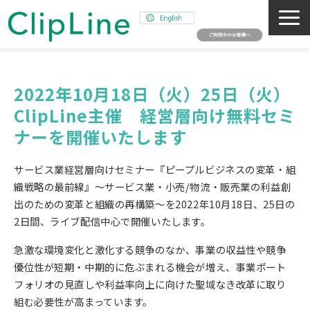
会社概要
事業紹介
2022年10月18日（火）25日（火）
ClipLine主催　経営層向け無料セミ
ミッション
ナーを開催いたします
ニュース
サステナビリティ
サービス業経営層向けセミナー『ピープルビジネスの変革・組
採用情報
織戦略の最前線』～サービス業・小売/物流・販売業の利益創
出のための変革と組織の再構築～を2022年10月18日、25日の
SNAPSHOT
2日間、ライブ配信中心で開催いたします。
急激な環境変化と激化する競争のなか、事業の収益性や競争
優位性が短期・中期的に危ぶまれる機会が増え、事業ポート
フォリオの見直しや利益率向上に向けた聖域なき改革に取り
組む必要性が高まっています。