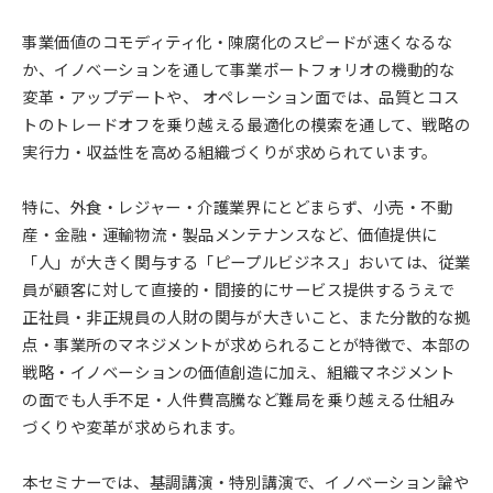
事業価値のコモディティ化・陳腐化のスピードが速くなるな
か、イノベーションを通して事業ポートフォリオの機動的な
変革・アップデートや、 オペレーション面では、品質とコス
トのトレードオフを乗り越える最適化の模索を通して、戦略の
実行力・収益性を高める組織づくりが求められています。
特に、外食・レジャー・介護業界にとどまらず、小売・不動
産・金融・運輸物流・製品メンテナンスなど、価値提供に
「人」が大きく関与する「ピープルビジネス」おいては、従業
員が顧客に対して直接的・間接的にサービス提供するうえで
正社員・非正規員の人財の関与が大きいこと、また分散的な拠
点・事業所のマネジメントが求められることが特徴で、本部の
戦略・イノベーションの価値創造に加え、組織マネジメント
の面でも人手不足・人件費高騰など難局を乗り越える仕組み
づくりや変革が求められます。
本セミナーでは、基調講演・特別講演で、イノベーション論や