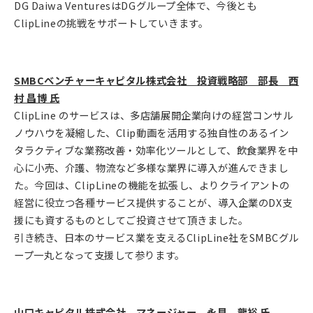
DG Daiwa VenturesはDGグループ全体で、今後とも
ClipLineの挑戦をサポートしていきます。
SMBCベンチャーキャピタル株式会社 投資戦略部 部長 西
村 昌博 氏
ClipLine のサービスは、多店舗展開企業向けの経営コンサル
ノウハウを凝縮した、Clip動画を活用する独自性のあるイン
タラクティブな業務改善・効率化ツールとして、飲食業界を中
心に小売、介護、物流など多様な業界に導入が進んできまし
た。今回は、ClipLineの機能を拡張し、よりクライアントの
経営に役立つ各種サービス提供することが、導入企業のDX支
援にも資するものとしてご投資させて頂きました。
引き続き、日本のサービス業を支えるClipLine社をSMBCグル
ープ一丸となって支援して参ります。
山口キャピタル株式会社 マネージャー 永見 龍裕 氏