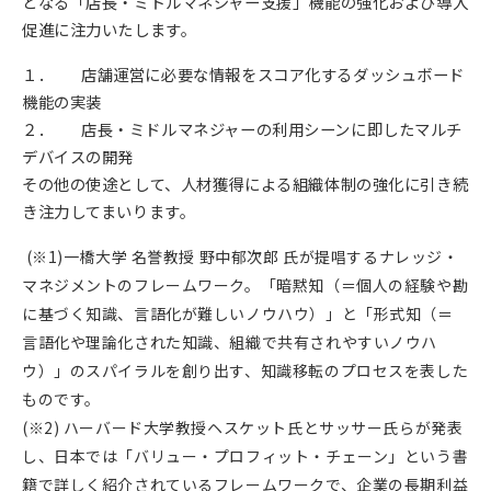
となる「店長・ミドルマネジャー支援」機能の強化および導入
促進に注力いたします。
１． 店舗運営に必要な情報をスコア化するダッシュボード
機能の実装
２． 店長・ミドルマネジャーの利用シーンに即したマルチ
デバイスの開発
その他の使途として、人材獲得による組織体制の強化に引き続
き注力してまいります。
(※1)一橋大学 名誉教授 野中郁次郎 氏が提唱するナレッジ・
マネジメントのフレームワーク。「暗黙知（＝個人の経験や勘
に基づく知識、言語化が難しいノウハウ）」と「形式知（＝
言語化や理論化された知識、組織で共有されやすいノウハ
ウ）」のスパイラルを創り出す、知識移転のプロセスを表した
ものです。
(※2) ハーバード大学教授ヘスケット氏とサッサー氏らが発表
し、日本では「バリュー・プロフィット・チェーン」という書
籍で詳しく紹介されているフレームワークで、企業の長期利益