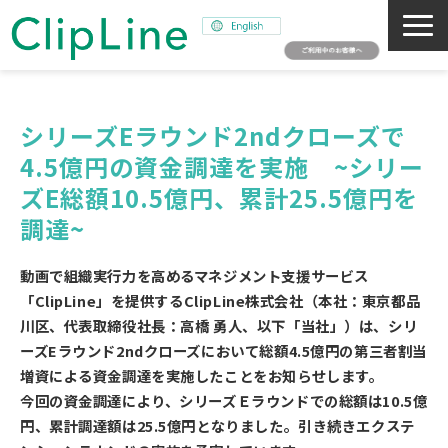
会社概要
事業紹介
シリーズEラウンド2ndクローズで
4.5億円の資金調達を実施　~シリー
ミッション
ズE総額10.5億円、累計25.5億円を
ニュース
調達~
サステナビリティ
採用情報
動画で組織実行力を高めるマネジメント支援サービス
「ClipLine」を提供するClipLine株式会社（本社：東京都品
SNAPSHOT
川区、代表取締役社長：高橋 勇人、以下「当社」）は、シリ
ーズEラウンド2ndクローズにおいて総額4.5億円の第三者割当
増資による資金調達を実施したことをお知らせします。
今回の資金調達により、シリーズＥラウンドでの総額は10.5億
円、累計調達額は25.5億円となりました。引き続きエクステ