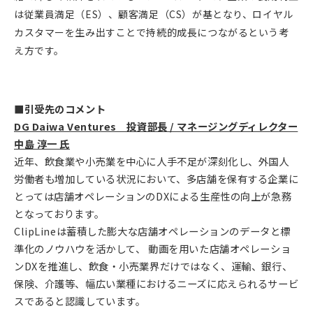
は従業員満足（ES）、顧客満足（CS）が基となり、ロイヤル
カスタマーを生み出すことで持続的成長につながるという考
え方です。
■引受先のコメント
DG Daiwa Ventures 投資部長 / マネージングディレクター
中島 淳一 氏
近年、飲食業や小売業を中心に人手不足が深刻化し、外国人
労働者も増加している状況において、多店舗を保有する企業に
とっては店舗オペレーションのDXによる生産性の向上が急務
となっております。
ClipLineは蓄積した膨大な店舗オペレーションのデータと標
準化のノウハウを活かして、 動画を用いた店舗オペレーショ
ンDXを推進し、飲食・小売業界だけではなく、運輸、銀行、
保険、介護等、幅広い業種におけるニーズに応えられるサービ
スであると認識しています。