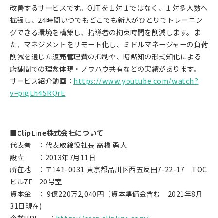
改善するサービスです。OJTを１対１ではなく、１対多人数へ
拡張し、24時間いつでもどこでも新人がひとりでトレーニン
グできる環境を構築し、指導者の拘束時間を削減します。ま
た、マネジメントをリモート化し、ミドルマネージャーの負荷
削減を通じた販売管理費の抑制や、暗黙知の形式知化による
店舗間での理念体現・ノウハウ共有などの実績があります。
サービス紹介動画：
https://www.youtube.com/watch?
v=pigLh4SRQrE
■ClipLine株式会社について
代表者 ：代表取締役社長 高橋 勇人
設立 ：2013年7月11日
所在地 ：〒141-0031 東京都品川区西五反田7-22-17 TOC
ビル7F 20号室
資本金 ： 9億220万2,040円（資本準備金含む 2021年8月
31日現在)
企業URL ：
https://corp.clipline.com/