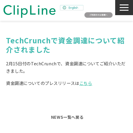
会社概要
事業紹介
TechCrunchで資金調達について紹
介されました
ミッション
ニュース
2月15日付のTechCrunchで、資金調達についてご紹介いただ
サステナビリティ
きました。
採用情報
資金調達についてのプレスリリースは
こちら
SNAPSHOT
NEWS一覧へ戻る