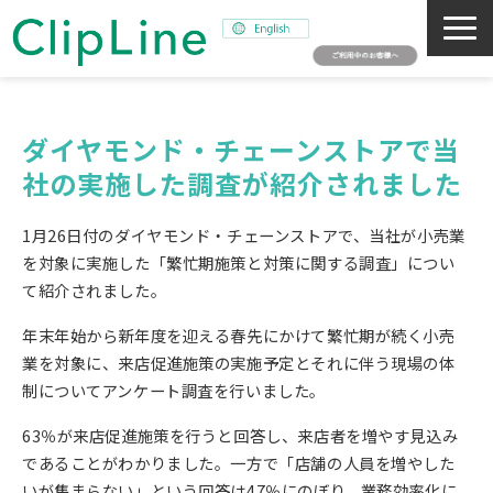
会社概要
事業紹介
ダイヤモンド・チェーンストアで当
社の実施した調査が紹介されました
ミッション
ニュース
1月26日付のダイヤモンド・チェーンストアで、当社が小売業
サステナビリティ
を対象に実施した「繁忙期施策と対策に関する調査」につい
て紹介されました。
採用情報
年末年始から新年度を迎える春先にかけて繁忙期が続く小売
SNAPSHOT
業を対象に、来店促進施策の実施予定とそれに伴う現場の体
制についてアンケート調査を行いました。
63％が来店促進施策を行うと回答し、来店者を増やす見込み
であることがわかりました。一方で「店舗の人員を増やした
いが集まらない」という回答は47％にのぼり、業務効率化に