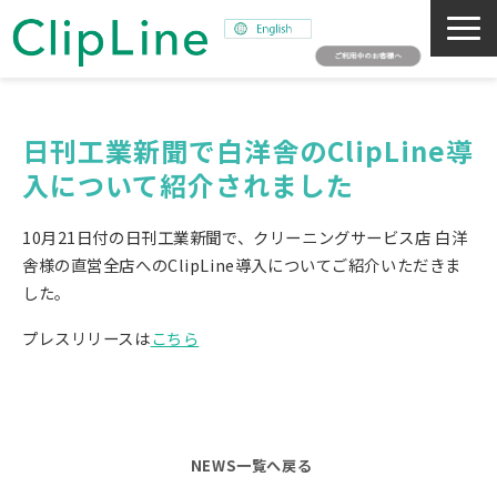
会社概要
事業紹介
日刊工業新聞で白洋舎のClipLine導
入について紹介されました
ミッション
ニュース
10月21日付の日刊工業新聞で、クリーニングサービス店 白洋
サステナビリティ
舎様の直営全店へのClipLine導入についてご紹介いただきま
した。
採用情報
プレスリリースは
こちら
SNAPSHOT
NEWS一覧へ戻る