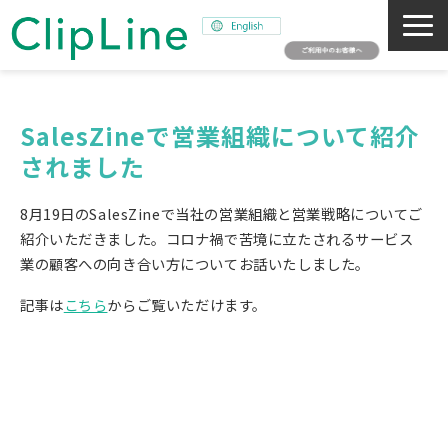
会社概要
事業紹介
SalesZineで営業組織について紹介
されました
ミッション
ニュース
8月19日のSalesZineで当社の営業組織と営業戦略についてご
サステナビリティ
紹介いただきました。コロナ禍で苦境に立たされるサービス
業の顧客への向き合い方についてお話いたしました。
採用情報
記事は
こちら
からご覧いただけます。
SNAPSHOT