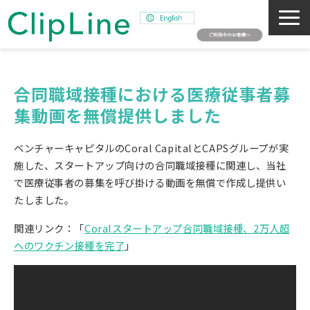
会社概要
事業紹介
合同職域接種における医療従事者募
集動画を無償提供しました
ミッション
ニュース
ベンチャーキャピタルのCoral CapitalとCAPSグループが実
サステナビリティ
施した、スタートアップ向けの合同職域接種に関連し、当社
で医療従事者の募集を呼び掛ける動画を無償で作成し提供い
採用情報
たしました。
SNAPSHOT
関連リンク：「
Coralスタートアップ合同職域接種、2万人超
へのワクチン接種を完了
」