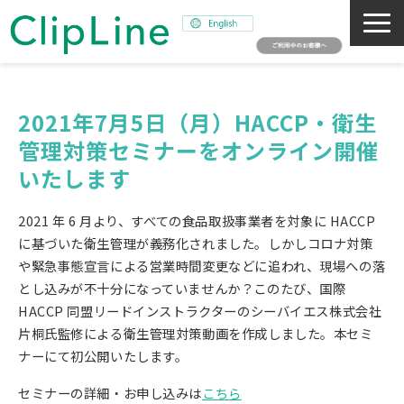
会社概要
事業紹介
2021年7月5日（月）HACCP・衛生
管理対策セミナーをオンライン開催
ミッション
いたします
ニュース
サステナビリティ
2021 年 6 月より、すべての食品取扱事業者を対象に HACCP
採用情報
に基づいた衛生管理が義務化されました。しかしコロナ対策
や緊急事態宣言による営業時間変更などに追われ、現場への落
SNAPSHOT
とし込みが不十分になっていませんか？このたび、国際
HACCP 同盟リードインストラクターのシーバイエス株式会社
片桐氏監修による衛生管理対策動画を作成しました。本セミ
ナーにて初公開いたします。
セミナーの詳細・お申し込みは
こちら