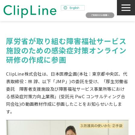
会社概要
事業紹介
厚労省が取り組む障害福祉サービス
施設のための感染症対策オンライン
ミッション
研修の作成に参画
ニュース
サステナビリティ
ClipLine株式会社は、日本医療企画(本社：東京都中央区、代
採用情報
表取締役：林 諄、以下「JMP」)の委託を受け、「厚生労働省
委託 障害者支援施設及び障害福祉サービス事業所等におけ
SNAPSHOT
る感染症対策力向上業務」(受託元 PwC コンサルティング合
同会社)の動画教材作成に参画したことをお知らせいたしま
す。