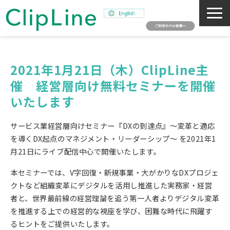
会社概要
事業紹介
2021年1月21日（木）ClipLine主
催　経営層向け無料セミナーを開催
ミッション
いたします
ニュース
サステナビリティ
サービス業経営層向けセミナー『DXの到達点』～変革と適応
採用情報
を導くDX起点のマネジメント・リーダーシップ～ を2021年1
月21日にライブ配信中心で開催いたします。
SNAPSHOT
本セミナーでは、V字回復・新規事業・大がかりなDXプロジェ
クトなど組織変革にデジタルを活用し推進した実務家・経営
者と、世界最前線の経営理論を追う第一人者よりデジタル変革
を推進する上での経営的な視座を学び、困難な時代に飛躍す
るヒントをご提供いたします。