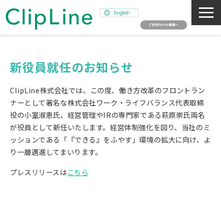
会社概要
事業紹介
新役員就任のお知らせ
ミッション
ClipLine株式会社では、この度、働き方改革のフロントラン
ニュース
ナーとして著名な株式会社ワーク・ライフバランス代表取締
役の小室淑恵氏、経営管理やIRの専門家である萩原崇氏両名
サステナビリティ
が役員として新任いたします。経営体制強化を図り、当社のミ
採用情報
ッションである「『できる』をふやす」環境の拡大に向け、よ
SNAPSHOT
り一層邁進してまいります。
プレスリリースは
こちら