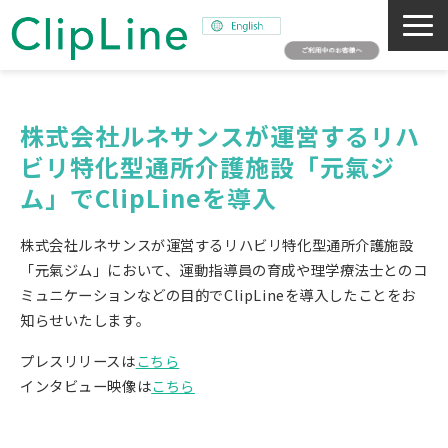
会社概要
事業紹介
株式会社ルネサンスが運営するリハ
ビリ特化型通所介護施設「元氣ジ
ミッション
ム」でClipLineを導入
ニュース
サステナビリティ
株式会社ルネサンスが運営するリハビリ特化型通所介護施設
採用情報
「元氣ジム」において、運動指導員の育成や理学療法士とのコ
ミュニケーションなどの目的でClipLineを導入したことをお
SNAPSHOT
知らせいたします。
プレスリリースは
こちら
インタビュー映像は
こちら