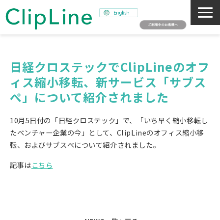
会社概要
事業紹介
日経クロステックでClipLineのオフ
ィス縮小移転、新サービス「サブス
ミッション
ぺ」について紹介されました
ニュース
サステナビリティ
10月5日付の「日経クロステック」で、「いち早く縮小移転し
採用情報
たベンチャー企業の今」として、ClipLineのオフィス縮小移
転、およびサブスぺについて紹介されました。
SNAPSHOT
記事は
こちら