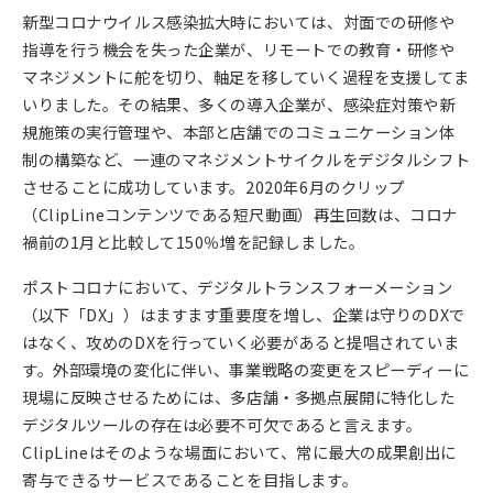
新型コロナウイルス感染拡大時においては、対面での研修や
指導を行う機会を失った企業が、リモートでの教育・研修や
マネジメントに舵を切り、軸足を移していく過程を支援してま
いりました。その結果、多くの導入企業が、感染症対策や新
規施策の実行管理や、本部と店舗でのコミュニケーション体
制の構築など、一連のマネジメントサイクルをデジタルシフト
させることに成功しています。2020年6月のクリップ
（ClipLineコンテンツである短尺動画）再生回数は、コロナ
禍前の1月と比較して150％増を記録しました。
ポストコロナにおいて、デジタルトランスフォーメーション
（以下「DX」）はますます重要度を増し、企業は守りのDXで
はなく、攻めのDXを行っていく必要があると提唱されていま
す。外部環境の変化に伴い、事業戦略の変更をスピーディーに
現場に反映させるためには、多店舗・多拠点展開に特化した
デジタルツールの存在は必要不可欠であると言えます。
ClipLineはそのような場面において、常に最大の成果創出に
寄与できるサービスであることを目指します。