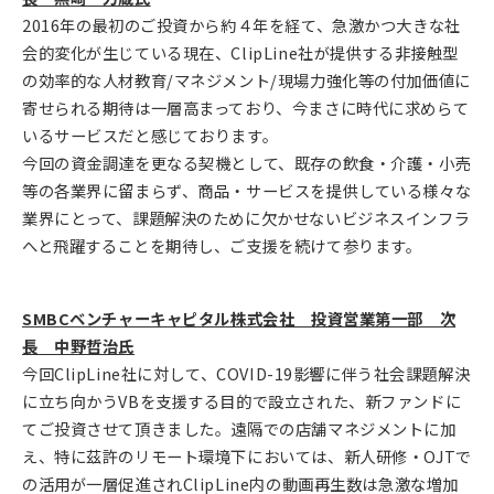
2016年の最初のご投資から約４年を経て、急激かつ大きな社
会的変化が生じている現在、ClipLine社が提供する非接触型
の効率的な人材教育/マネジメント/現場力強化等の付加価値に
寄せられる期待は一層高まっており、今まさに時代に求めらて
いるサービスだと感じております。
今回の資金調達を更なる契機として、既存の飲食・介護・小売
等の各業界に留まらず、商品・サービスを提供している様々な
業界にとって、課題解決のために欠かせないビジネスインフラ
へと飛躍することを期待し、ご支援を続けて参ります。
SMBCベンチャーキャピタル株式会社 投資営業第一部 次
長 中野哲治氏
今回ClipLine社に対して、COVID-19影響に伴う社会課題解決
に立ち向かうVBを支援する目的で設立された、新ファンドに
てご投資させて頂きました。遠隔での店舗マネジメントに加
え、特に茲許のリモート環境下においては、新人研修・OJTで
の活用が一層促進されClipLine内の動画再生数は急激な増加