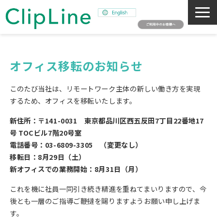
会社概要
事業紹介
オフィス移転のお知らせ
ミッション
このたび当社は、リモートワーク主体の新しい働き方を実現
ニュース
するため、オフィスを移転いたします。
サステナビリティ
新住所：〒141-0031 東京都品川区西五反田7丁目22番地17
採用情報
号 TOCビル7階20号室
電話番号：03-6809-3305 （変更なし）
SNAPSHOT
移転日：8月29日（土）
新オフィスでの業務開始：8月31日（月）
これを機に社員一同引き続き精進を重ねてまいりますので、今
後とも一層のご指導ご鞭撻を賜りますようお願い申し上げま
す。