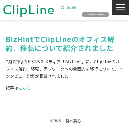
会社概要
事業紹介
BizHintでClipLineのオフィス解
約、移転について紹介されました
ミッション
ニュース
7月7日付のビジネスメディア「BizHint」に、ClipLineのオ
サステナビリティ
フィス解約、移転、テレワークへの全面的な移行について、イ
ンタビュー記事が掲載されました。
採用情報
記事は
こちら
SNAPSHOT
NEWS一覧へ戻る