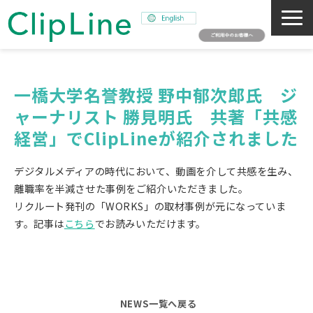
会社概要
事業紹介
一橋大学名誉教授 野中郁次郎氏　ジ
ャーナリスト 勝見明氏　共著「共感
ミッション
経営」でClipLineが紹介されました
ニュース
サステナビリティ
デジタルメディアの時代において、動画を介して共感を生み、
採用情報
離職率を半減させた事例をご紹介いただきました。
リクルート発刊の「WORKS」の取材事例が元になっていま
SNAPSHOT
す。記事は
こちら
でお読みいただけます。
NEWS一覧へ戻る