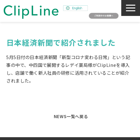
会社概要
事業紹介
日本経済新聞で紹介されました
ミッション
5月5日付の日本経済新聞「新型コロナ変わる日常」という記
ニュース
事の中で、中四国で展開するレデイ薬局様がClipLineを導入
し、店舗で働く新人社員の研修に活用されていることが紹介
サステナビリティ
されました。
採用情報
SNAPSHOT
NEWS一覧へ戻る