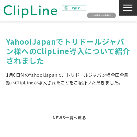
会社概要
事業紹介
Yahoo!Japanでトリドールジャパ
ン様へのClipLine導入について紹介
ミッション
されました
ニュース
サステナビリティ
1月6日付のYahoo!Japanで、トリドールジャパン様全国全業
採用情報
態へClipLineが導入されたことをご紹介いただきました。
SNAPSHOT
NEWS一覧へ戻る