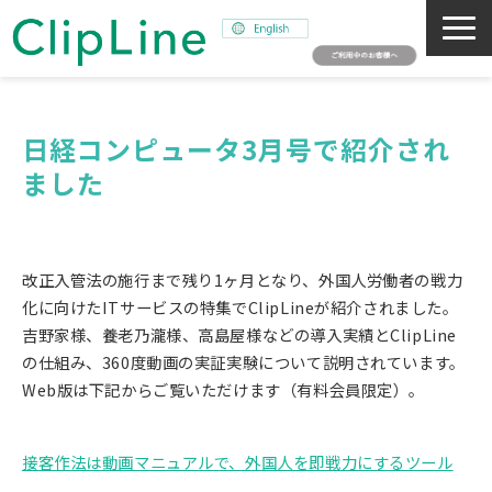
会社概要
事業紹介
日経コンピュータ3月号で紹介され
ました
ミッション
ニュース
サステナビリティ
改正入管法の施行まで残り1ヶ月となり、外国人労働者の戦力
採用情報
化に向けたITサービスの特集でClipLineが紹介されました。
吉野家様、養老乃瀧様、高島屋様などの導入実績とClipLine
SNAPSHOT
の仕組み、360度動画の実証実験について説明されています。
Web版は下記からご覧いただけます（有料会員限定）。
接客作法は動画マニュアルで、外国人を即戦力にするツール