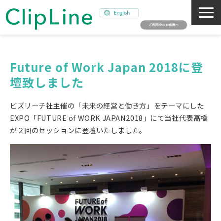
会社概要
事業紹介
Future of Work Japan 2018に登
壇致しました
ミッション
ニュース
ビズリーチ社主催の「未来の経営と働き方」をテーマにした
サステナビリティ
EXPO「FUTURE of WORK JAPAN2018」にて当社代表高橋
が２回のセッションに登壇いたしました。
採用情報
SNAPSHOT