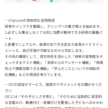
—ClipLineの具体的な活用用途
研修のインフラを整備し、クリップへの置き換えを始めます。
1.必ずしも集合しなくても同じ効果が期待できる研修の講義パ
ート
2.各種マニュアルや、保育の在り方を定めた保育ガイドライン
といった、自己学習が可能なものから対応します。
その先の構想として、双方向性を活かした「研修の習熟度をチ
ェックするテスト機能」「本部からのアンケート機能」「現場
同士で情報交換できる機能」「学んだことについての相談対
応機能」などの用途を考えています。
—ISCの目指すサービス、理想のマネジメントをお聞かせくだ
さい
ISCには「その子らしさを育む」「そのために圧倒的に肯定的
な言葉かけ、動機付け・意識付けを重視した子どもへのかかわ