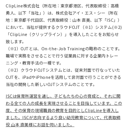
ClipLine株式会社（所在地：東京都港区、代表取締役：高橋
勇人、以下「当社」）は、株式会社アイ・エス・シー（所在
地：東京都千代田区、代表取締役：山本 直美、以下「ISC」）
において、当社が提供するクラウドOJT（※1）システム(※2)
「ClipLine（クリップライン）」を導入したことをお知らせ
致します。
（※1）OJTとは、On-the-Job Trainingの略称のことです。
職場で実務をさせることで行う従業員に対する企業内トレー
ニング・教育手法の一種です。
（※2）クラウドOJTシステムとは、従来対面で行なっていた
OJTを、iPadやiPhoneを活用して非対面で行うことができる
当社の開発した新しいOJTシステムのことです。
ISCは保育所運営を通し、子どもたちの心の育成と、それに関
わる全ての人の成長を実現させることを目指しています。この
度、その保育の現場職員の教育を目的としClipLineを導入し
ました。ISCが志向するより良い幼児教育について、代表取締
役 山本 直美様にお話を伺いました。