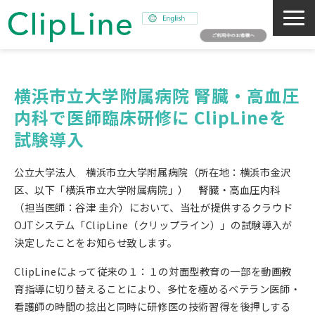
会社概要
事業紹介
横浜市立大学附属病院 腎臓・高血圧
内科で医師臨床研修に ClipLineを
ミッション
試験導入
ニュース
サステナビリティ
公立大学法人 横浜市立大学附属病院（所在地：横浜市金沢
採用情報
区、以下「横浜市立大学附属病院」） 腎臓・高血圧内科
（担当医師：谷津 圭介）において、当社が提供するクラウド
SNAPSHOT
OJTシステム「ClipLine（クリップライン）」の試験導入が
決定したことをお知らせ致します。
ClipLineによって従来の１：１の対面型教育の一部を動画教
育指導に切り替えることにより、多忙を極めるベテラン医師・
看護師の時間の捻出と同時に研修医の技術習得を後押しする