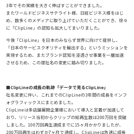
3年でその実績を大きく伸ばすことができました。
またワールドビジネスサテライト様、日経ビジネス様をはじ
め、数多くのメディアに取り上げていただくことができ、徐々
に「ClipLine」の認知も拡大してまいりました。
今後「ClipLine」を日本のみならず世界に向けて提供し、
「日本のサービスクオリティを輸出する」というミッションを
実現するため、またブランド認知を浸透させ事業を一層加速
させるため、この度社名の変更に踏み切りました。
■ClipLineの成長の軌跡「データで見るClipLine」
社名変更に伴い、これまでのClipLineの3年間の成長をインフ
ォグラフィックスにまとめました。
ClipLineは多店舗展開企業様において導入と定着が加速して
おり、リリース当初からクリップの総再生数は200万回を突破
しました。100万回再生達成までに15ヶ月かかりましたが、
200万回再生はわずか7ヶ月で達成し、ClipLineは急速に成長