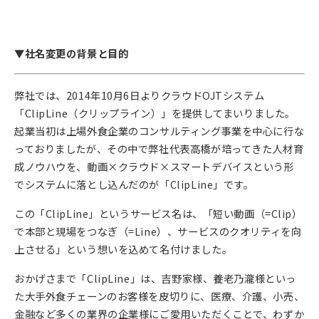
▼社名変更の背景と目的
弊社では、2014年10月6日よりクラウドOJTシステム
「ClipLine（クリップライン）」を提供してまいりました。
起業当初は上場外食企業のコンサルティング事業を中心に行な
っておりましたが、その中で弊社代表高橋が培ってきた人材育
成ノウハウを、動画×クラウド×スマートデバイスという形
でシステムに落とし込んだのが「ClipLine」です。
この「ClipLine」というサービス名は、「短い動画（=Clip）
で本部と現場をつなぎ（=Line）、サービスのクオリティを向
上させる」という想いを込めて名付けました。
おかげさまで「ClipLine」は、吉野家様、養老乃瀧様といっ
た大手外食チェーンのお客様を皮切りに、医療、介護、小売、
金融など多くの業界の企業様にご愛用いただくことで、わずか