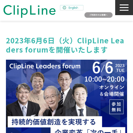
会社概要
事業紹介
2023年6月6日（火）ClipLine Lea
ders forumを開催いたします
ミッション
ニュース
サステナビリティ
採用情報
SNAPSHOT