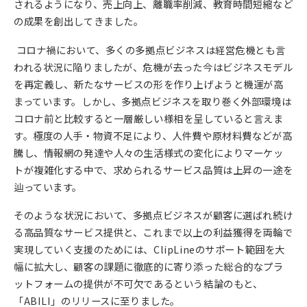
されるようになり、売上向上、離職率削減、教育時間短縮など
の成果を創出してきました。
コロナ禍において、多くの多拠点ビジネスは経営危機とも言
われる状況に陥りましたが、危機が去った今はビジネスモデル
を再定義し、新たなサービスの形を作り上げようと機運が高
まっています。しかし、多拠点ビジネスを取り巻く外部環境は
コロナ前と比較すると一層厳しい様相を呈していると言えま
す。極度の人手・物資不足により、人件費や原材料費などが高
騰し、情報網の発達や人々の生活様式の変化によりマーケッ
トが複雑化する中で、求められるサービス品質は上昇の一途を
辿っています。
そのような状況において、多拠点ビジネスが顧客に選ばれ続け
る高品質なサービス提供と、これまで以上の利益獲得を両輪で
実現していく支援のためには、ClipLineのサポート範囲を大
幅に拡大し、顧客の課題に徹底的に寄り添った総合的なプラ
ットフォームの提供が不可欠であるという結論のもと、
「ABILI」のリリースに至りました。