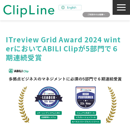
会社概要
事業紹介
ITreview Grid Award 2024 wint
erにおいてABILI Clipが5部門で６
ミッション
期連続受賞
ニュース
サステナビリティ
採用情報
SNAPSHOT