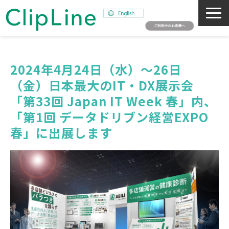
会社概要
事業紹介
2024年4月24日（水）～26日
（金）日本最大のIT・DX展示会
ミッション
「第33回 Japan IT Week 春」内、
ニュース
「第1回 データドリブン経営EXPO 
サステナビリティ
春」に出展します
採用情報
SNAPSHOT