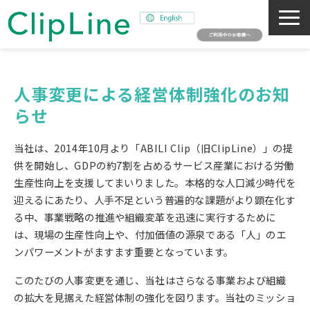
会社概要
事業紹介
人事変更による経営体制強化のお知
らせ
ミッション
ニュース
当社は、2014年10月より「ABILI Clip（旧ClipLine）」の提
サステナビリティ
供を開始し、GDPの約7割を占めるサービス産業における労働
生産性向上を支援してまいりました。本格的な人口減少時代を
採用情報
迎えるにあたり、人手不足という普遍的な課題がより顕在化す
SNAPSHOT
る中、事業戦略の推進や組織変革を迅速に実行するために
は、現場の生産性向上や、付加価値の源泉である「人」のエ
ンパワーメントがますます重要となっています。
このたびの人事変更を通じ、当社はさらなる事業および組織
の拡大を見据えた経営体制の強化を図ります。当社のミッショ