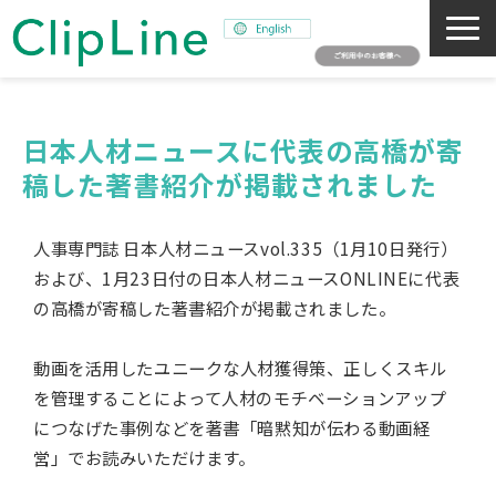
会社概要
事業紹介
日本人材ニュースに代表の高橋が寄
稿した著書紹介が掲載されました
ミッション
ニュース
人事専門誌 日本人材ニュースvol.335（1月10日発行）
サステナビリティ
および、1月23日付の日本人材ニュースONLINEに代表
採用情報
の高橋が寄稿した著書紹介が掲載されました。
SNAPSHOT
動画を活用したユニークな人材獲得策、正しくスキル
を管理することによって人材のモチベーションアップ
につなげた事例などを著書「暗黙知が伝わる動画経
営」でお読みいただけます。