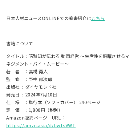
日本人材ニュースONLINEでの著書紹介は
こちら
書籍について
タイトル：暗黙知が伝わる 動画経営 ～生産性を飛躍させるマ
ネジメント・バイ・ムービー～
著 者 ：高橋 勇人
監 修 ：野中 郁次郎
出版社 ‏ : ‎ ダイヤモンド社
発売日 ‏ : ‎ 2024年7月10日
仕 様 ：単行本（ソフトカバー） 240ページ
定 価 ：1,800円（税別）
Amazon販売ページ URL：
https://amzn.asia/d/bwLsVWT