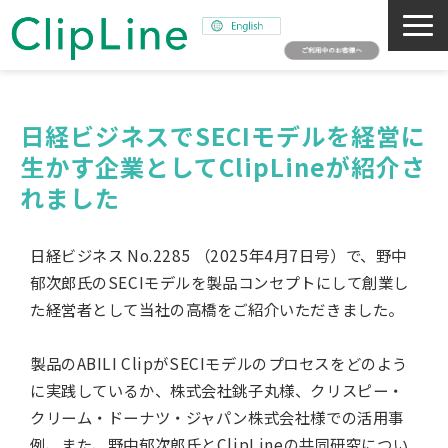
会社概要
事業紹介
日経ビジネスでSECIモデルを経営に
生かす企業としてClipLineが紹介さ
ミッション
れました
ニュース
サステナビリティ
日経ビジネス No.2285 （2025年4月7日号）で、野中
採用情報
郁次郎氏のSECIモデルを製品コンセプトにして創業し
SNAPSHOT
た経営者として当社の高橋をご紹介いただきました。
製品のABILI ClipがSECIモデルのプロセスをどのよう
に実践しているか、株式会社銚子丸様、クリスピー・
クリーム・ドーナツ・ジャパン株式会社様での活用事
例、また、野中郁次郎氏とClipLineの共同研究につい