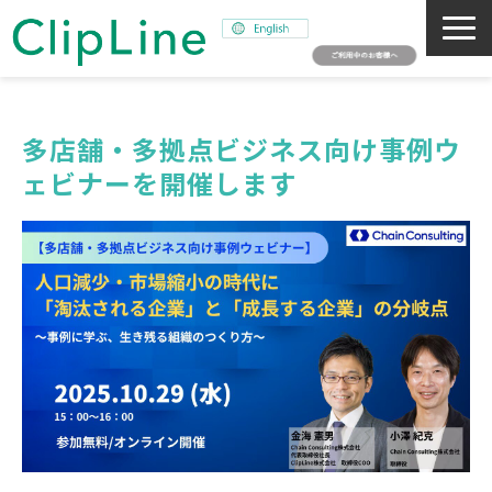
会社概要
事業紹介
多店舗・多拠点ビジネス向け事例ウ
ェビナーを開催します
ミッション
ニュース
サステナビリティ
採用情報
SNAPSHOT