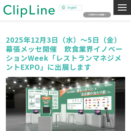
会社概要
事業紹介
2025年12月3日（水）～5日（金）
幕張メッセ開催　飲食業界イノベー
ミッション
ションWeek「レストランマネジメ
ニュース
ントEXPO」に出展します
サステナビリティ
採用情報
SNAPSHOT