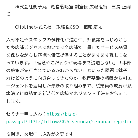
株式会社銚子丸 経営戦略室 副室長 広報担当 三浦 正嗣
氏
ClipLine株式会社 取締役CSO 植原 慶太
人材不足やスタッフの多様化が進む中、外食業をはじめとし
た多店舗ビジネスにおいては全店舗で一貫したサービス品質
を保ちながらお客様へ価値提供することがますます難しくな
っています。「理念やこだわりが現場まで浸透しない」「本部
の施策が実行されているかわからない」といった課題に銚子
丸はどのように向き合ってきたのか。教育基盤の構築からAIエ
ージェントを活用した最新の取り組みまで、従業員の成長が顧
客満足に直結する新時代の店舗マネジメント手法をお伝えし
します。
セミナー申し込み：
https://biz.q-
pass.jp/f/11215/drftriw2025_seminar/seminar_register
※別途、来場申し込みが必要です