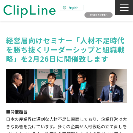
会社概要
事業紹介
経営層向けセミナー「人材不足時代
を勝ち抜くリーダーシップと組織戦
ミッション
略」を2月26日に開催致します
ニュース
サステナビリティ
採用情報
SNAPSHOT
■開催趣旨
日本の産業界は深刻な人材不足に直面しており、企業経営は大
きな影響を受けています。多くの企業が人材戦略の立て直しを