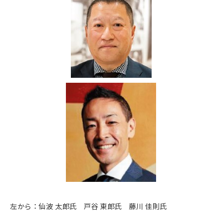
左から：仙波 太郎氏 戸谷 東郎氏 藤川 佳則氏