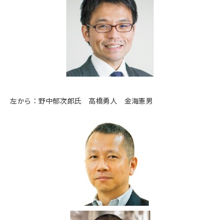
左から：野中郁次郎氏 高橋勇人 金海憲男