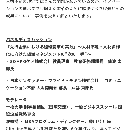
人材不足の現場ではどんな問題が起きているのか。イノベー
ションの創出まで見据えた変革のために解決すべき課題とその
成果について、事例を交えて解説いたします。
パネルディスカッション
「先行企業における組織変革の実践」～人材不足・人材多様
化に向けた組織マネジメントの”次の一手”～
・SOMPOケア株式会社 役員理事 教育研修部部長 仙波 太
郎氏
・日本ケンタッキー・フライド・チキン株式会社 コミュニ
ケーション本部 人財開発部 部長 戸谷 東郎氏
モデレータ
一橋大学 副学長補佐（国際交流）、一橋ビジネススクール 国
際企業戦略専攻
准教授 ・ MBAプログラム・ディレクター、藤川 佳則氏
ClipLineを導入し組織変革を進める企業様より、導入エピソ