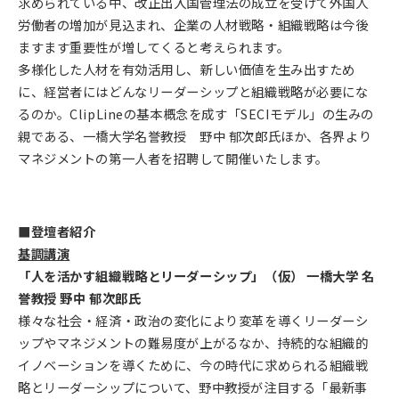
求められている中、改正出入国管理法の成立を受けて外国人
労働者の増加が見込まれ、企業の人材戦略・組織戦略は今後
ますます重要性が増してくると考えられます。
多様化した人材を有効活用し、新しい価値を生み出すため
に、経営者にはどんなリーダーシップと組織戦略が必要にな
るのか。ClipLineの基本概念を成す「SECIモデル」の生みの
親である、一橋大学名誉教授 野中 郁次郎氏ほか、各界より
マネジメントの第一人者を招聘して開催いたします。
■登壇者紹介
基調講演
「人を活かす組織戦略とリーダーシップ」（仮） 一橋大学 名
誉教授 野中 郁次郎氏
様々な社会・経済・政治の変化により変革を導くリーダーシ
ップやマネジメントの難易度が上がるなか、持続的な組織的
イノベーションを導くために、今の時代に求められる組織戦
略とリーダーシップについて、野中教授が注目する「最新事