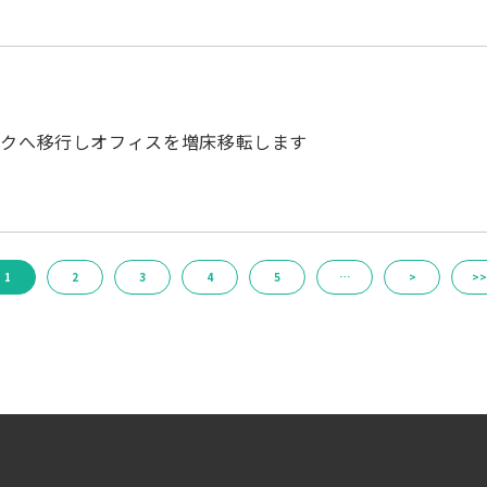
ークへ移行しオフィスを増床移転します
1
2
3
4
5
…
>
>>